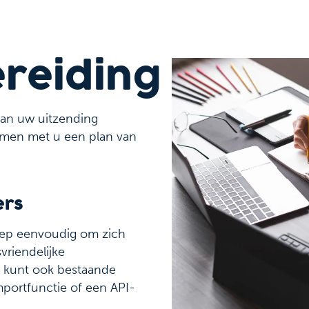
reiding
van uw uitzending
amen met u een plan van
kers
oep eenvoudig om zich
vriendelijke
U kunt ook bestaande
importfunctie of een API-