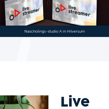
Nascholings-studio A in Hilversum
Live