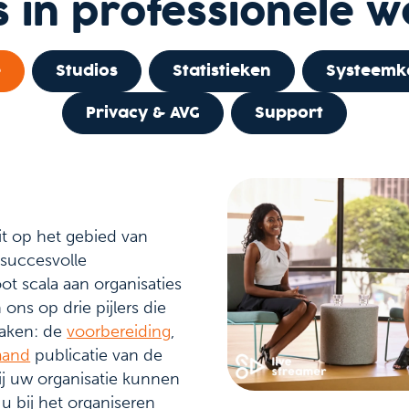
 in professionele 
e
Studios
Statistieken
Systeemk
Privacy & AVG
Support
eit op het gebied van
succesvolle
ot scala aan organisaties
ons op drie pijlers die
aken: de
voorbereiding
,
mand
publicatie van de
j uw organisatie kunnen
u bij het organiseren