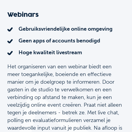
Webinars
N
Li
Gebruiksvriendelijke online omgeving
e-l
Geen apps of accounts benodigd
de
wo
Hoge kwaliteit livestream
van
on
Het organiseren van een webinar biedt een
dee
meer toegankelijke, boeiende en effectieve
inv
manier om je doelgroep te informeren. Door
gasten in de studio te verwelkomen en een
verbinding op afstand te maken, kun je een
veelzijdig online event creëren. Praat niet alleen
tegen je deelnemers - betrek ze. Met live chat,
polling en evaluatieformulieren verzamel je
waardevolle input vanuit je publiek. Na afloop is